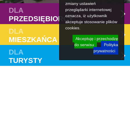
zmiany ustawień
DLA
przeglądarki internetowej
oznacza, iż użytkownik
PRZEDSIĘBIORCY
akceptuje stosowanie plików
cookies.
DLA
MIESZKAŃCA
Akceptuję i przechodzę
do serwisu
Polityka
DLA
prywatności
TURYSTY
Powołanie komisji konkursowej ds.
opiniowania ofert w zakresie pomocy
społecznej, w tym pomocy rodzinom i
osobom w trudnej sytuacji życiowej
oraz wyrównywania szans tych rodzin
i osób w 2025 r.