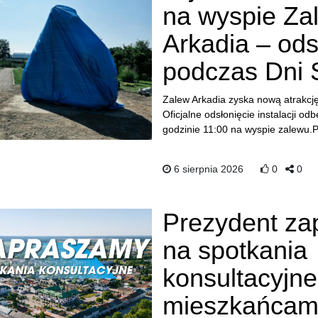
na wyspie Za
Arkadia – ods
podczas Dni 
Zalew Arkadia zyska nową atrakcj
Oficjalne odsłonięcie instalacji od
godzinie 11:00 na wyspie zalewu.P
6 sierpnia 2026
0
0
Prezydent za
na spotkania
konsultacyjne
mieszkańcam