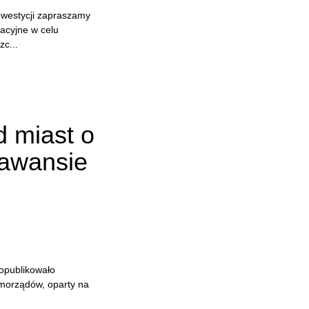
inwestycji zapraszamy
acyjne w celu
c...
d miast o
awansie
opublikowało
morządów, oparty na