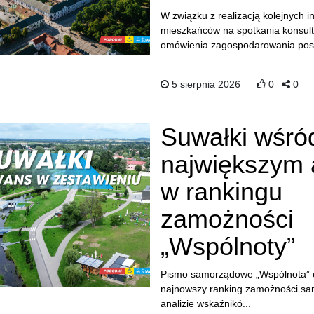
W związku z realizacją kolejnych 
mieszkańców na spotkania konsult
omówienia zagospodarowania posz
5 sierpnia 2026
0
0
Suwałki wśró
największym 
w rankingu
zamożności
„Wspólnoty”
Pismo samorządowe „Wspólnota” 
najnowszy ranking zamożności sa
analizie wskaźnikó...