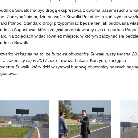
odnica Suwałk ma być drogą ekspresową z dwoma pasami ruchu w k
onę. Zaczynać się będzie na węźle Suwałki Południe, a kończyć na węźl
ałki Północ. Standard drogi przypominać będzie ten jak budowana wła
odnica Augustowa, której zdjęcia przedstawiamy dziś na portalu Pogo
ałk. Na zdjęciach widać również miejsce, w którym zaczynać się będzi
odnica Suwałk.
szystko wskazuje na to, że budowa obwodnicy Suwałk ruszy wiosną 20
u, a zakończy się w 2017 roku
- uważa Łukasz Kurzyna, zastępca
zydenta Suwałk, który dziś wizytował budowę obwodnicy naszych sąsi
ugustowa.