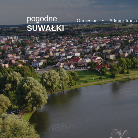
pogodne
O mieście
Administracja
SUWAŁKI