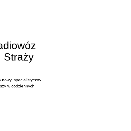
i
radiowóz
j Straży
 nowy, specjalistyczny
uszy w codziennych