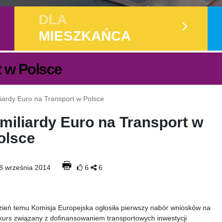
DLA
MIESZKAŃCA
t w Polsce
liardy Euro na Transport w Polsce
 miliardy Euro na Transport w
olsce
8 września 2014
6
6
zień temu Komisja Europejska ogłosiła pierwszy nabór wniosków na
kurs związany z dofinansowaniem transportowych inwestycji