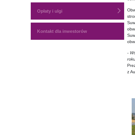
Obw
Opłaty i ulgi
str
Suw
obw
Kontakt dla inwestorów
Suw
obw
- W
rok
Pre
z A