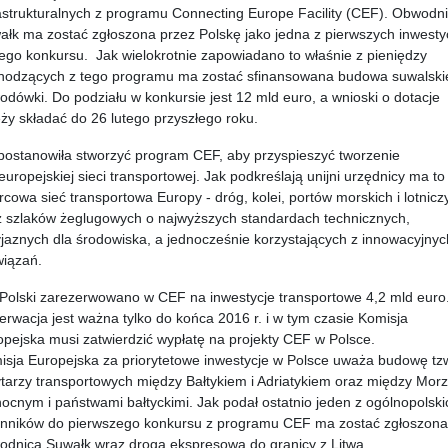
rastrukturalnych z programu Connecting Europe Facility (CEF). Obwodn
ałk ma zostać zgłoszona przez Polskę jako jedna z pierwszych inwestyc
tego konkursu. Jak wielokrotnie zapowiadano to właśnie z pieniędzy
hodzących z tego programu ma zostać sfinansowana budowa suwalski
dówki. Do podziału w konkursie jest 12 mld euro, a wnioski o dotacje
ży składać do 26 lutego przyszłego roku.
postanowiła stworzyć program CEF, aby przyspieszyć tworzenie
uropejskiej sieci transportowej. Jak podkreślają unijni urzędnicy ma to
cowa sieć transportowa Europy - dróg, kolei, portów morskich i lotnicz
z szlaków żeglugowych o najwyższych standardach technicznych,
yjaznych dla środowiska, a jednocześnie korzystających z innowacyjnyc
wiązań.
 Polski zarezerwowano w CEF na inwestycje transportowe 4,2 mld euro
rwacja jest ważna tylko do końca 2016 r. i w tym czasie Komisja
opejska musi zatwierdzić wypłatę na projekty CEF w Polsce.
isja Europejska za priorytetowe inwestycje w Polsce uważa budowę tz
ytarzy transportowych między Bałtykiem i Adriatykiem oraz między Mor
ocnym i państwami bałtyckimi. Jak podał ostatnio jeden z ogólnopolski
enników do pierwszego konkursu z programu CEF ma zostać zgłoszona
odnica Suwałk wraz drogą ekspresową do granicy z Litwą.