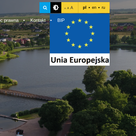
pl
en
ru
A
A
A
c prawna
Kontakt
BIP