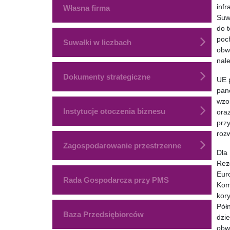
inf
Własna firma
Suw
do 
poc
Suwałki w liczbach
obwo
nale
Dokumenty strategiczne
UE 
pane
wzor
Instytucje otoczenia biznesu
ora
prz
roz
Zagospodarowanie przestrzenne
Dla
Reze
Eur
Rada Gospodarcza przy PMS
Kom
kor
Półn
Baza Przedsiębiorców
dzi
obw