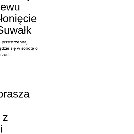
lewu
łonięcie
Suwałk
ę przestrzenną.
będzie się w sobotę o
rzed...
prasza
 z
i