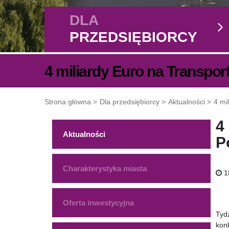
DLA
PRZEDSIĘBIORCY
4 miliardy Euro na Transpor
Strona główna
Dla przedsiębiorcy
Aktualności
4 mi
4
Aktualności
P
Charakterystyka miasta
1
Oferta inwestycyjna
Tyd
kon