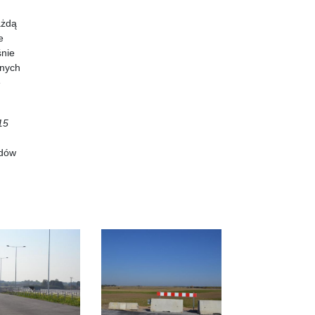
ażdą
e
śnie
dnych
e
15
adów