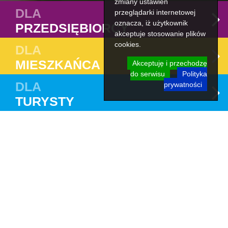
zmiany ustawień
DLA
przeglądarki internetowej
oznacza, iż użytkownik
PRZEDSIĘBIORCY
akceptuje stosowanie plików
cookies.
DLA
MIESZKAŃCA
Akceptuję i przechodzę
do serwisu
Polityka
DLA
prywatności
TURYSTY
Termomodernizacja Zespołu Szkół nr
10
Strona główna
Dla mieszkańca
Fundusze krajowe
Inwestycje dofinansowane z funduszy krajowych
Termomodernizacja Zespołu Szkół nr 10