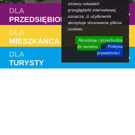
zmiany ustawień
DLA
przeglądarki internetowej
oznacza, iż użytkownik
PRZEDSIĘBIORCY
akceptuje stosowanie plików
cookies.
DLA
MIESZKAŃCA
Akceptuję i przechodzę
do serwisu
Polityka
DLA
prywatności
TURYSTY
Stypendia w dziedzinie kultury
Strona główna
Dla mieszkańca
Kultura
Nagrody i stypendia
Stypendia w dziedzinie kultury
Stypendia w dziedzinie kultury przyznawane są osobom, które
realizują istotne dla Miasta Suwałk przedsięwzięcia kulturalne w