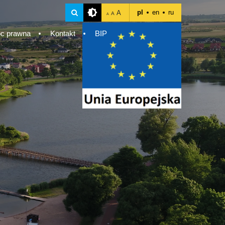
pl
en
ru
A
A
A
c prawna
Kontakt
BIP