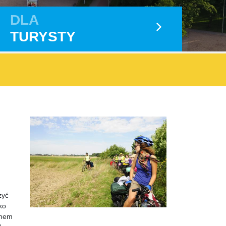
DLA
TURYSTY
zyć
ko
zmem