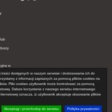
y
z
lub
duszy
cyjna w
ji treści dostępnych w naszym serwisie i dostosowania ich do
anych
rzystamy z informacji zapisanych za pomocą plików cookies na
ków. Pliki cookies użytkownik może kontrolować za pomocą
netowej. Dalsze korzystanie z naszego serwisu internetowego
ści
nternetowej oznacza, iż użytkownik akceptuje stosowanie plików
Akceptuję i przechodzę do serwisu
Polityka prywatności