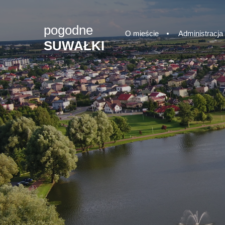
pogodne
O mieście
Administracja
SUWAŁKI