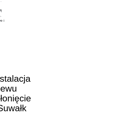
".
ną
,
e i
stalacja
lewu
łonięcie
Suwałk