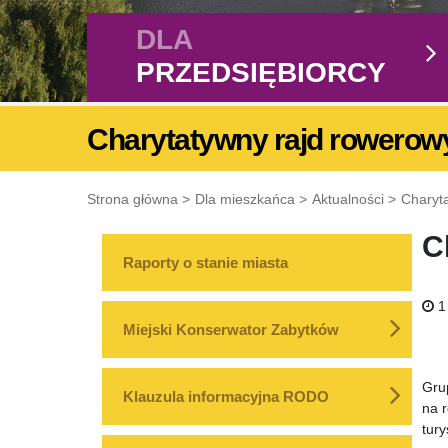
DLA
PRZEDSIĘBIORCY
Charytatywny rajd rowerow
Strona główna
Dla mieszkańca
Aktualności
Charyt
C
Raporty o stanie miasta
1
Miejski Konserwator Zabytków
Gru
Klauzula informacyjna RODO
na r
tur