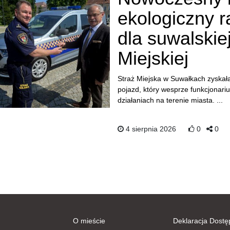
ekologiczny 
dla suwalskie
Miejskiej
Straż Miejska w Suwałkach zyskała
pojazd, który wesprze funkcjonari
działaniach na terenie miasta. ...
4 sierpnia 2026
0
0
Menu
Menu
O mieście
Deklaracja Dostę