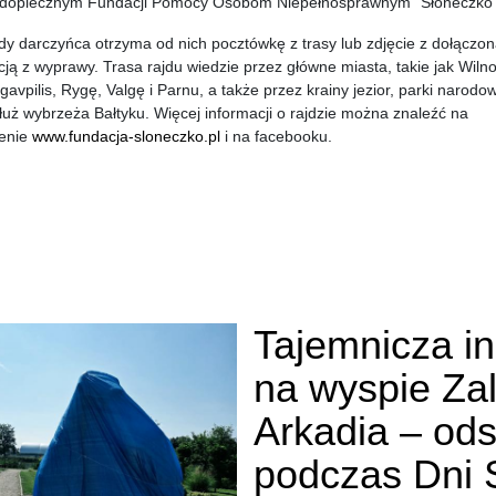
odopiecznym Fundacji Pomocy Osobom Niepełnosprawnym "Słoneczko
dy darczyńca otrzyma od nich pocztówkę z trasy lub zdjęcie z dołączo
cją z wyprawy. Trasa rajdu wiedzie przez główne miasta, takie jak Wilno
avpilis, Rygę, Valgę i Parnu, a także przez krainy jezior, parki narodow
łuż wybrzeża Bałtyku. Więcej informacji o rajdzie można znaleźć na
oenie
www.fundacja-sloneczko.pl
i na facebooku.
Tajemnicza in
na wyspie Za
Arkadia – ods
podczas Dni 