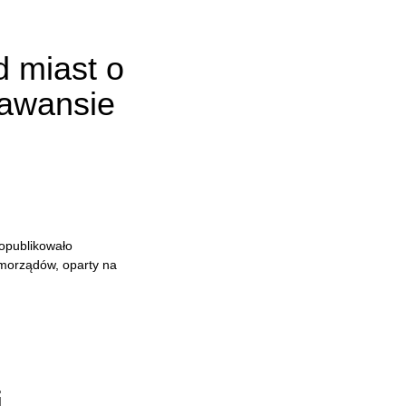
d miast o
awansie
opublikowało
morządów, oparty na
i