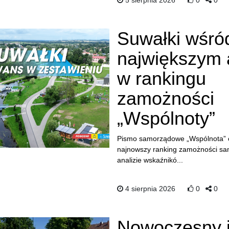
5 sierpnia 2026
0
0
Suwałki wśró
największym 
w rankingu
zamożności
„Wspólnoty”
Pismo samorządowe „Wspólnota” 
najnowszy ranking zamożności sa
analizie wskaźnikó...
4 sierpnia 2026
0
0
Nowoczesny 