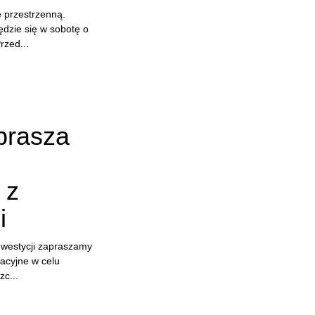
ę przestrzenną.
będzie się w sobotę o
rzed...
prasza
 z
i
inwestycji zapraszamy
acyjne w celu
c...