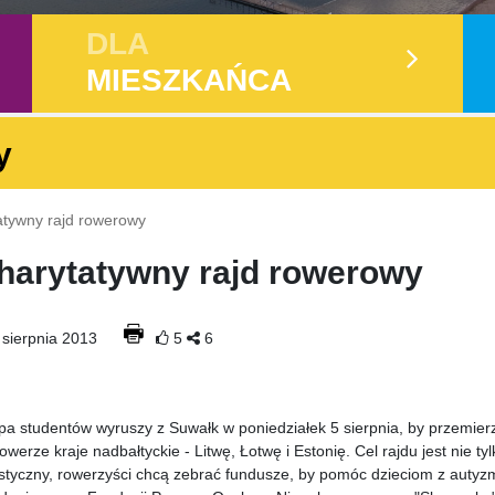
DLA
MIESZKAŃCA
y
atywny rajd rowerowy
harytatywny rajd rowerowy
 sierpnia 2013
5
6
pa studentów wyruszy z Suwałk w poniedziałek 5 sierpnia, by przemier
owerze kraje nadbałtyckie - Litwę, Łotwę i Estonię. Cel rajdu jest nie tyl
ystyczny, rowerzyści chcą zebrać fundusze, by pomóc dzieciom z auty