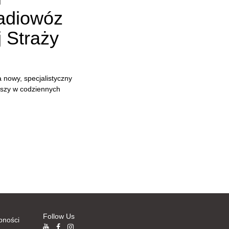
radiowóz
j Straży
 nowy, specjalistyczny
uszy w codziennych
Follow Us
Follow Us
pności
YouTube
Facebook
Instagram