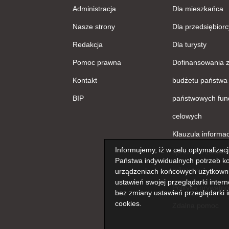
Administracja
Dla mieszkańca
Nasze strony
Dla przedsiębiorc
Redakcja
Dla turysty
Pomoc prawna
Dofinansowania 
Kontakt
budżetu państwa 
BIP
państwowych fun
celowych
Klauzula informa
Informujemy, iż w celu optymalizac
sprawach załatwi
Państwa indywidualnych potrzeb ko
milcząco
urządzeniach końcowych użytkowni
ustawień swojej przeglądarki inter
Polityka prywatno
bez zmiany ustawień przeglądarki i
cookies.
Zdalna pomoc